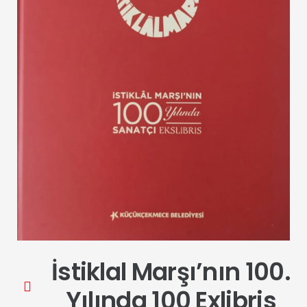
İstiklal Marşı’nın 100.
Yılında 100 Exlibris