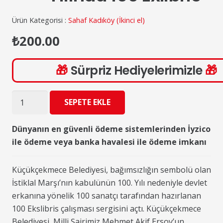
Ürün Kategorisi :
Sahaf Kadıköy (İkinci el)
₺
200.00
🎁
Sürpriz Hediyelerimizle
🎁
İstiklal
SEPETE EKLE
Marşı'nın
100.
Dünyanın en güvenli ödeme sistemlerinden İyzico
Yılında
ile ödeme veya banka havalesi ile ödeme imkanı
100
Exlibris
Küçükçekmece Belediyesi, bağımsızlığın sembolü olan
adet
İstiklal Marşı’nın kabulünün 100. Yılı nedeniyle devlet
erkanına yönelik 100 sanatçı tarafından hazırlanan
100 Ekslibris çalışması sergisini açtı. Küçükçekmece
Belediyesi, Milli Şairimiz Mehmet Akif Ersoy’un