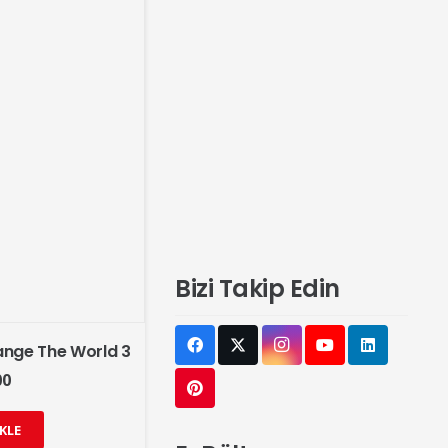
Bizi Takip Edin
ange The World 3
00
KLE