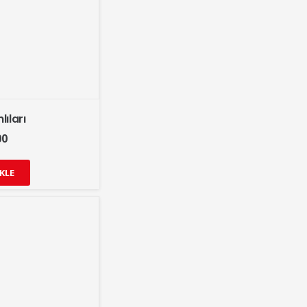
lıları
00
KLE