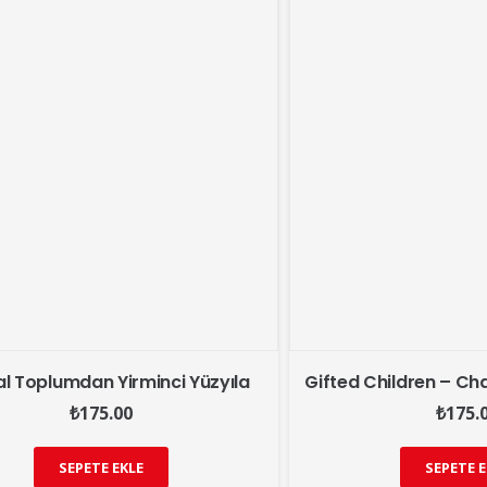
l Toplumdan Yirminci Yüzyıla
Gifted Children – Ch
₺
175.00
₺
175.
SEPETE EKLE
SEPETE E