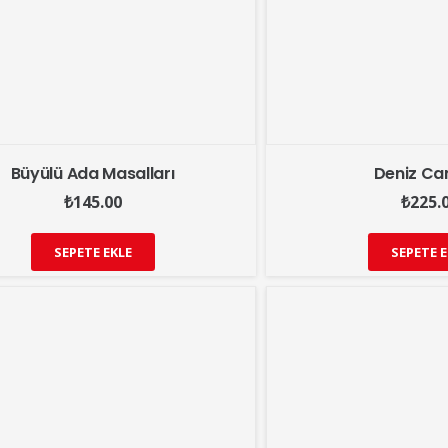
Büyülü Ada Masalları
Deniz Can
₺
145.00
₺
225.
SEPETE EKLE
SEPETE E