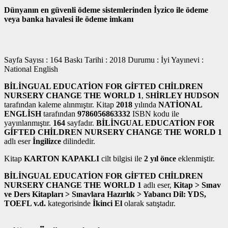
Dünyanın en güvenli ödeme sistemlerinden İyzico ile ödeme
veya banka havalesi ile ödeme imkanı
Sayfa Sayısı : 164 Baskı Tarihi : 2018 Durumu : İyi Yayınevi :
National English
BİLİNGUAL EDUCATİON FOR GİFTED CHİLDREN
NURSERY CHANGE THE WORLD 1
,
SHİRLEY HUDSON
tarafından kaleme alınmıştır. Kitap
2018
yılında
NATİONAL
ENGLİSH
tarafından
9786056863332
ISBN kodu ile
yayınlanmıştır.
164
sayfadır.
BİLİNGUAL EDUCATİON FOR
GİFTED CHİLDREN NURSERY CHANGE THE WORLD 1
adlı eser
İngilizce
dilindedir.
Kitap
KARTON KAPAKLI
cilt bilgisi ile
2 yıl önce
eklenmiştir.
BİLİNGUAL EDUCATİON FOR GİFTED CHİLDREN
NURSERY CHANGE THE WORLD 1
adlı eser,
Kitap > Sınav
ve Ders Kitapları > Sınavlara Hazırlık > Yabancı Dil: YDS,
TOEFL v.d.
kategorisinde
İkinci El
olarak satıştadır.