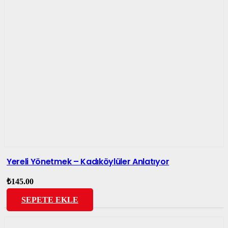
Yereli Yönetmek – Kadıköylüler Anlatıyor
₺
145.00
SEPETE EKLE