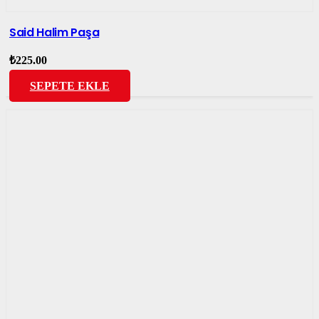
Said Halim Paşa
₺
225.00
SEPETE EKLE