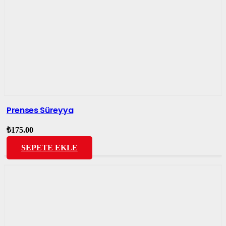
Prenses Süreyya
₺
175.00
SEPETE EKLE