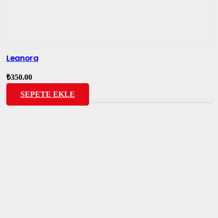
Leanora
₺
350.00
SEPETE EKLE