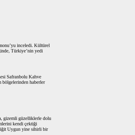
onu’yu inceledi. Kültürel
ğinde, Türkiye’nin yedi
zesi Safranbolu Kahve
 bölgelerinden haberler
 gizemli güzelliklerle dolu
erini kendi çektiği
iğit Uygun yine sihirli bir