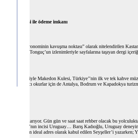
 banka havalesi ile ödeme imkanı
arih ve gastronominin kavuşma noktası” olarak nitelendirilen Kastam
 Saffet Emre Tonguç’un izlenimleriyle sayfalarına taşıyan dergi içeri
nek olma özelliğiyle Makedon Kulesi, Türkiye’’nin ilk ve tek kahve mü
larında yabancı okurlar için de Antalya, Bodrum ve Kapadokya turizm
 DAŞGIN
lculuğuna çıkarıyor. Gün gün ve saat saat rehber olacak bu yolculukta,
 Güney Amerika’nın incisi Uruguay… Barış Kadıoğlu, Uruguay deneyiml
ışında olanlar için ideal adres olarak kabul edilen Seyşeller’i yazarken; Y
r.