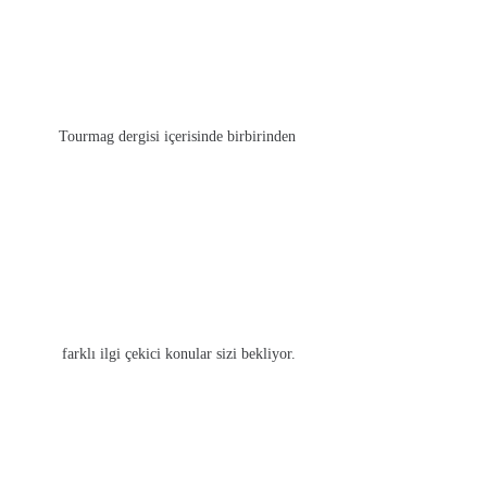
DÜNYA’YA VE TÜRKİYE’YE YOLCULUK
Okurlarını Dünya ve Türkiye turuna çıkaran dergi, elbette İstanbul’
Demir Kilise, Galata Kulesi ve Laleli Camii güzergahlarında gezecek, b
ÖZEL RÖPORTAJLAR
Tourmag dergisi içerisinde birbirinden
Kuşadası Belediye Başkanı Ömer Günel, kurumsal hayatını geride bır
tasarım mekanı Oda Sanat’ın yaratıcısı Özgül Tuzcu, TOURMAG Turizm
Diğer Ürünlerimiz
farklı ilgi çekici konular sizi bekliyor.