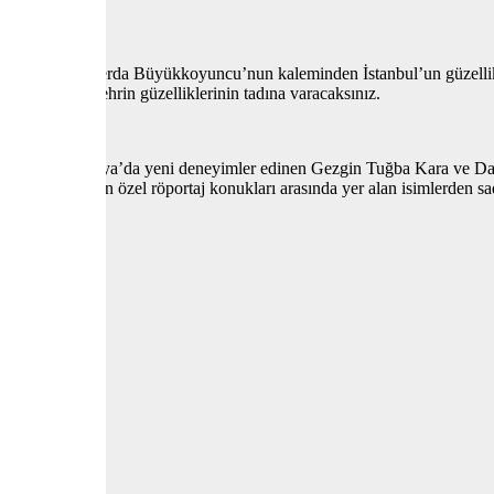
u da unutmadı. Serda Büyükkoyuncu’nun kaleminden İstanbul’un güzellik
ir kez daha şehrin güzelliklerinin tadına varacaksınız.
akarak Tanzanya’da yeni deneyimler edinen Gezgin Tuğba Kara ve Datç
 Dergisi’nin özel röportaj konukları arasında yer alan isimlerden sad