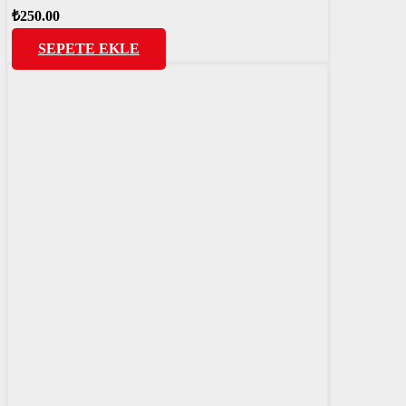
₺
250.00
SEPETE EKLE