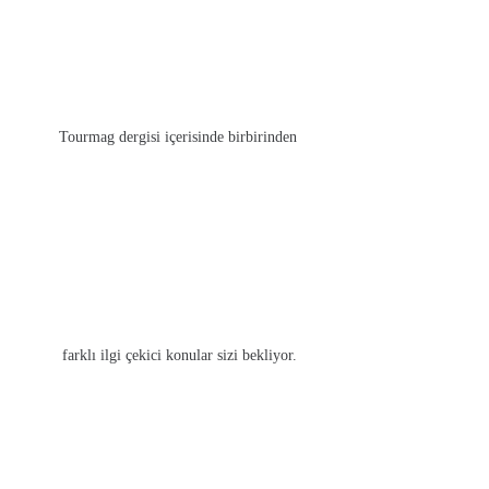
Tourmag dergisi içerisinde birbirinden
farklı ilgi çekici konular sizi bekliyor.
Kadıköy Life Dergisi 130. Sayı
₺
250.00
SEPETE EKLE