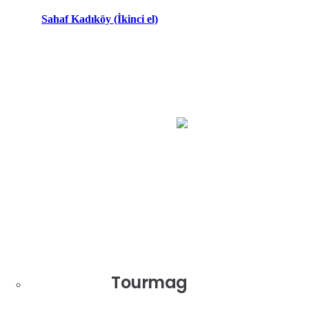
SEPETE EKLE
Sahaf Kadıköy (İkinci el)
Dünyanın en güvenli ödeme sistemlerinden İyzico ile ödeme veya
Diğer Ürünlerimiz
Tourmag