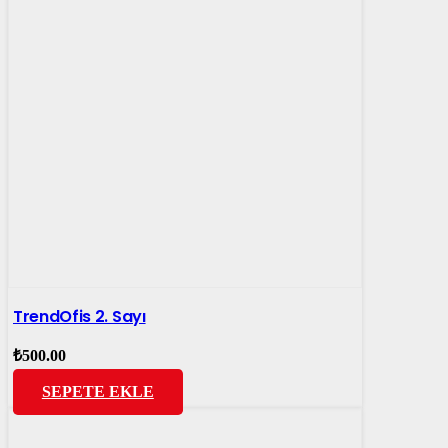
TrendOfis 2. Sayı
₺
500.00
SEPETE EKLE