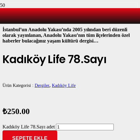
KADIKÖY’Ü YAŞAYANLARIN DERGİSİ
İstanbul’un Anadolu Yakası’nda 2005 yılından beri düzenli
olarak yayınlanan, Anadolu Yakası’nın tüm ilçelerinden özel
haberler bulacağınız yaşam kültürü dergisi…
Kadıköy Life 78.Sayı
Ürün Kategorisi :
Dergiler
,
Kadıköy Life
₺
250.00
Kadıköy Life 78.Sayı adet
SEPETE EKLE