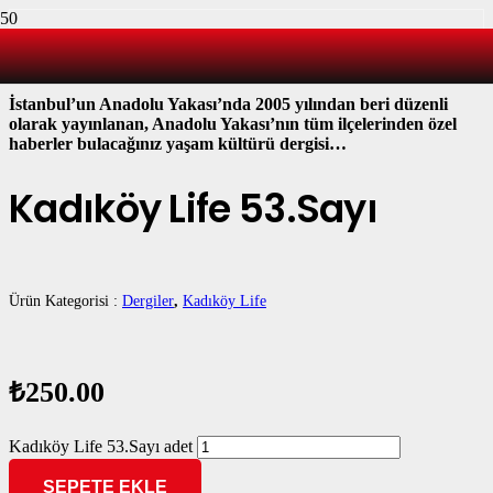
KADIKÖY’Ü YAŞAYANLARIN DERGİSİ
İstanbul’un Anadolu Yakası’nda 2005 yılından beri düzenli
olarak yayınlanan, Anadolu Yakası’nın tüm ilçelerinden özel
haberler bulacağınız yaşam kültürü dergisi…
Kadıköy Life 53.Sayı
Ürün Kategorisi :
Dergiler
,
Kadıköy Life
₺
250.00
Kadıköy Life 53.Sayı adet
SEPETE EKLE