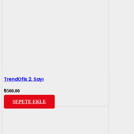
TrendOfis 2. Sayı
₺
500.00
SEPETE EKLE