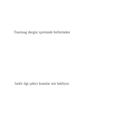
Tourmag dergisi içerisinde birbirinden
Kadıköy Life Dergisi 130. Sayı
₺
250.00
farklı ilgi çekici konular sizi bekliyor.
SEPETE EKLE