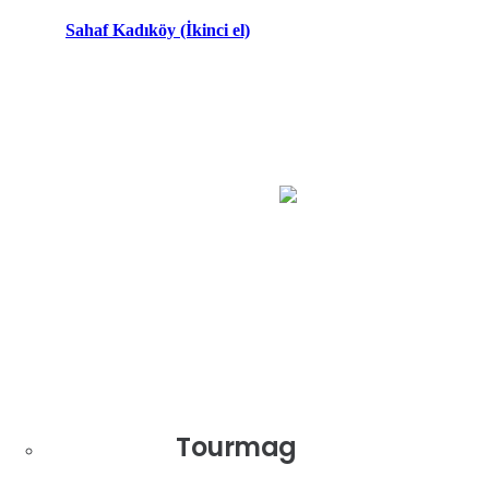
Dünyanın en güvenli ödeme sistemlerinden İyzico ile ödeme veya
Sahaf Kadıköy (İkinci el)
Diğer Ürünlerimiz
Tourmag