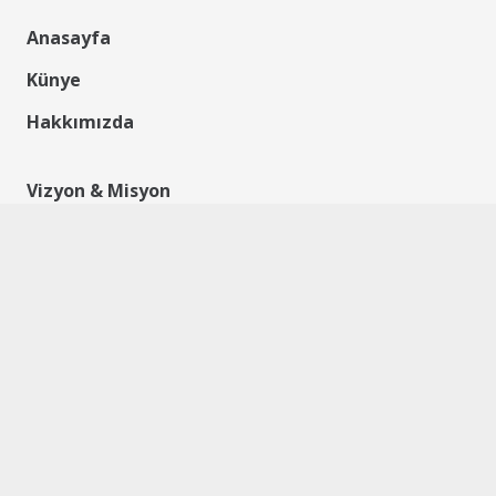
Anasayfa
Künye
Hakkımızda
Vizyon & Misyon
Temsilcilerimiz
Foto Galeri
Video Galeri
Reklam
İletişim