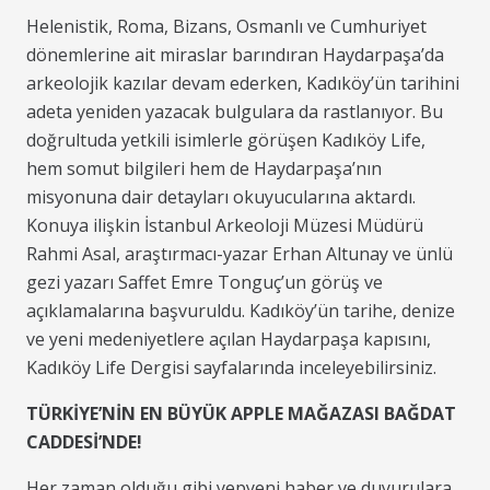
Helenistik, Roma, Bizans, Osmanlı ve Cumhuriyet
dönemlerine ait miraslar barındıran Haydarpaşa’da
arkeolojik kazılar devam ederken, Kadıköy’ün tarihini
adeta yeniden yazacak bulgulara da rastlanıyor. Bu
doğrultuda yetkili isimlerle görüşen Kadıköy Life,
hem somut bilgileri hem de Haydarpaşa’nın
misyonuna dair detayları okuyucularına aktardı.
Konuya ilişkin İstanbul Arkeoloji Müzesi Müdürü
Rahmi Asal, araştırmacı-yazar Erhan Altunay ve ünlü
gezi yazarı Saffet Emre Tonguç’un görüş ve
açıklamalarına başvuruldu. Kadıköy’ün tarihe, denize
ve yeni medeniyetlere açılan Haydarpaşa kapısını,
Kadıköy Life Dergisi sayfalarında inceleyebilirsiniz.
TÜRKİYE’NİN EN BÜYÜK APPLE MAĞAZASI BAĞDAT
CADDESİ’NDE!
Her zaman olduğu gibi yepyeni haber ve duyurulara