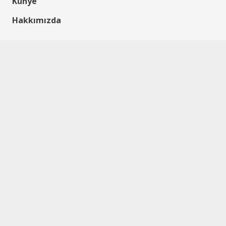
Künye
Hakkımızda
Vizyon & Misyon
Temsilcilerimiz
Foto Galeri
Video Galeri
Reklam
İletişim