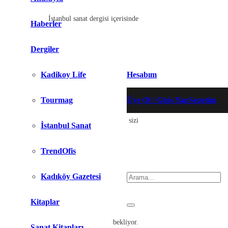
istanbul-sanat-dergisi-
İstanbul sanat dergisi içerisinde
Haberler
Dergiler
Kadikoy Life
Hesabım
Tourmag
Üye Ol / Giriş Yap
Sepetim
birbirinden farklı ilgi çekici konular sizi
İstanbul Sanat
Ürün
sepetinize eklendi.
TrendOfis
Arama :
Kadıköy Gazetesi
Kitaplar
bekliyor.
Sanat Kitapları