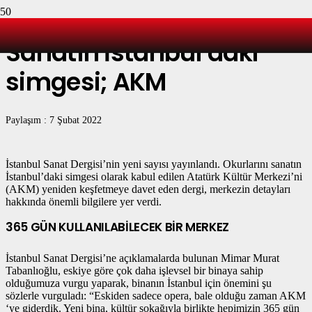
Sanatın İstanbul’daki
simgesi; AKM
Paylaşım :
7 Şubat 2022
İstanbul Sanat Dergisi’nin yeni sayısı yayınlandı. Okurlarını sanatın
İstanbul’daki simgesi olarak kabul edilen Atatürk Kültür Merkezi’ni
(AKM) yeniden keşfetmeye davet eden dergi, merkezin detayları
hakkında önemli bilgilere yer verdi.
365 GÜN KULLANILABİLECEK BİR MERKEZ
İstanbul Sanat Dergisi’ne açıklamalarda bulunan Mimar Murat
Tabanlıoğlu, eskiye göre çok daha işlevsel bir binaya sahip
olduğumuza vurgu yaparak, binanın İstanbul için önemini şu
sözlerle vurguladı: “Eskiden sadece opera, bale olduğu zaman AKM
‘ye giderdik. Yeni bina, kültür sokağıyla birlikte hepimizin 365 gün