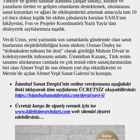
Türkiye’de görsel sanatlar alanında çalışan sanatçı, küratör ve
yazarların üretim ve gelişim ortamlarını desteklemek, uluslararası
sanat kurumları ve ağları ile etkileşimlerini artırmak amacıyla tam 10
yıl önce dokuz kişilik bir ekibin çabalarıyla kurulan SAHA’nın
hikâyesini, Fon ve Projeler Koordinatörü Nazlı Yayla’dan
dinleyerek sayfalarımıza taşıdık.
Vecdi Uzun, yeni yazısında son zamanlarda gündemde olan sanat
fuarlarının eleştirilebilirliğini konu alırken; Osman Öndeş ise
“dolmakalem tutkunu bir dost” olarak gördüğü Muhsin Divan’ın
koleksiyonerlik tutkusunu anlattı. Ümmühan Kazanç, Türk resim
sanatını uluslararası camiada en çok temsil eden sanatçılarımızdan
biri olan Ahmet Yeşil ile son dönem yurt dışı etkinliklerini ve
Mersin’de açılan Ahmet Yeşil Sanat Galerisi’ni konuştu.
İstanbul Sanat Dergisi’nin online versiyonunu aşağıdaki
linki tıklayarak tüm sayfalarını ÜCRETSİZ okuyabilirsiniz:
https://istanbulsanatdergisi.com/dergi/sayi-6/
Ücretsiz kargo ile sipariş vermek için ise
www
.
kiletisimyayinlari.com
web sitemizi ziyaret
edebilirsiniz…