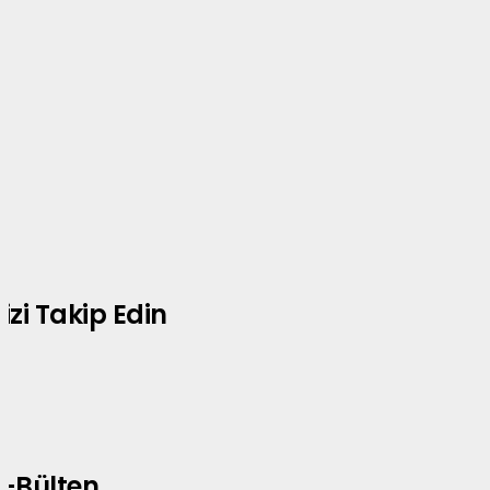
izi Takip Edin
E-Bülten