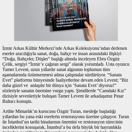
İzmir Arkas Kültür Merkezi’nde Arkas Koleksiyonu’ndan derlenen
eserler aracılığıyla sanat, doğa, bahçe ve insan arasındaki ilişkiyi
“Doğa, Bahçeler, Düşler” başlığı altında inceleyen Ebru Özgüz
Çelik, sergiyi “İzmir’e çağıran sergi” olarak yorumladı. Usta oyuncu
Tamer Levent, uzun yıllardır sanat algısının toplumun tüm
aşamalarında özümsenmesi adına çalışmalar sürdürüyor. “Sanata
Evet” platformu bünyesinde faaliyetlerine devam eden Levent; “Biz
daha güzel ve anlaşılır bir dünya için ‘Sanata Evet’ diyoruz!”
sözleriyle sanatın önemine vurgu yaptı. Şimdilerde “Camdaki Kız”
dizisiyle sevenleriyle buluşan Tamer Levent ile arkadaşımız Pınar
Baltacı konuştu.
Artlite Mimarlık’ın kurucusu Özgür Turan, mesleğe başladığı
yıllardan bu yana eski eserlerin restorasyonu üzerine çalışıyor. Turan
ile İstanbul’un tarihi binalarının önemini ve restorasyon sürecinin
inceliklerini konuşarak, İstanbul’a bu defa büyük bir hayranlıkla