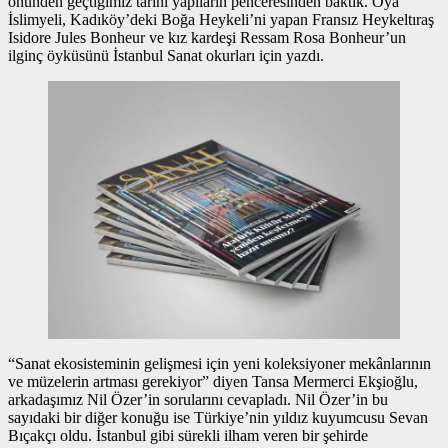
önünden geçtiğimiz tarihi yapıların penceresinden baktık. Oya
İslimyeli, Kadıköy’deki Boğa Heykeli’ni yapan Fransız Heykeltıraş
Isidore Jules Bonheur ve kız kardeşi Ressam Rosa Bonheur’un
ilginç öyküsünü İstanbul Sanat okurları için yazdı.
“Sanat ekosisteminin gelişmesi için yeni koleksiyoner mekânlarının
ve müzelerin artması gerekiyor” diyen Tansa Mermerci Ekşioğlu,
arkadaşımız Nil Özer’in sorularını cevapladı. Nil Özer’in bu
sayıdaki bir diğer konuğu ise Türkiye’nin yıldız kuyumcusu Sevan
Bıçakçı oldu. İstanbul gibi sürekli ilham veren bir şehirde