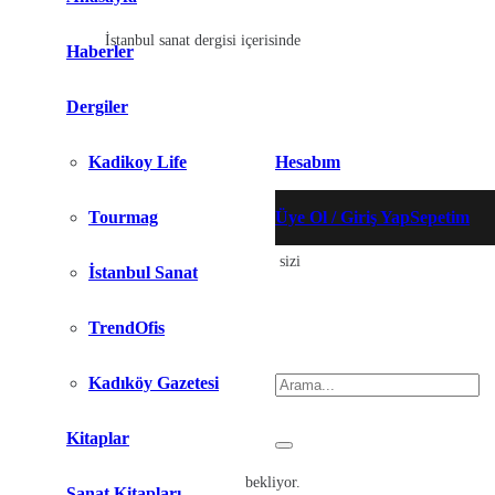
istanbul-sanat-dergisi-de
İstanbul sanat dergisi içerisinde
Haberler
Dergiler
Kadikoy Life
Hesabım
Tourmag
Üye Ol / Giriş Yap
Sepetim
birbirinden farklı ilgi çekici konular sizi
İstanbul Sanat
Ürün
sepetinize eklendi.
TrendOfis
Arama :
Kadıköy Gazetesi
Kitaplar
bekliyor.
Sanat Kitapları