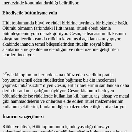
merkezinde konumlandırıldığı belirtiliyor.
Ebediyetle bütünleşme yolu
Hitit toplumunda büyü ve ritüel birbirine ayrılmaz bir biçimde bağlı.
Ölümlü olmanın farkındaki Hitit insanı, ritüeli ebedi olanla
bütünleşmenin yolu olarak görüyor. Cesur, çalışmasının ilk kısmını
oluşturan teorik kısımda ritüelin kavramsal açıklamasını yapıyor,
akabinde inancın temel bileşenlerinden ritüelin sosyal bilim
alanlarında ne şekilde incelendiğini ve ritüel üzerine geliştirilen
teorileri inceliyor.
“Öyle ki toplumun her noktasına nüfuz eden ve dinin pratik
boyutunu temsil eden ritüellerden bağımsız bir din incelemesi
yapmak imkânsızdır” diyen Cesur, Hitit ritüellerinin sanılandan daha
derin bir anlam taşıdığını söylüyor. Cesur, kitabının ilerleyen
bölümlerinde ise ritüellerde kullanılan kil, hamur, taş, ahşap ve metal
gibi hammaddelerin ve onlardan elde edilen ritüel malzemelerinin
kullanım şekillerini, bunların diğer malzemelerle ilişkisini aktarıyor.
İnancın vazgeçilmezi
Ritüel ve büyü, Hitit toplumunun içinde yaşadığı dünyayı
anlamlandırmasına, yaşadığı güçlüklere çözüm bulmasına ve kutsal