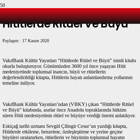
Hititlerde Ritüel Ve Büyü
Paylaşım :
17 Kasım 2020
VakıfBank Kültür Yayınları “Hititlerde Ritüel ve Büyü” isimli kitabı
okurla buluşturuyor. Günümüzden 3600 yıl önce yaşayan Hitit
medeniyetinde toplumsal inancın, büyü ve ritüellerin
değerlendirildiği kitapta, Hititlerin hayatı anlamlandırma yollarının
temeline iniliyor.
VakıfBank Kültür Yayınları’ndan (VBKY) çıkan “Hititlerde Ritüel
ve Büyü” kitabında, asırlar önce Anadolu topraklarında hüküm
süren Hitit medeniyetinin ritüel ve büyüye verdiği önemi anlatılıyor.
Eskiçağ tarihi uzmanı Sevgül Çilingir Cesur’un yazdığı kitapta,
Hititlerde etkileme, benzetme, özdeşleştirme ve yerine geçme
büyüleri sıralanırken, ritüellerin ve büyünün toplumsal hayatın