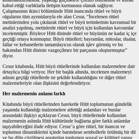
kabul ettiği varlıklarla iletişim kurmasına olanak sağlıyor.
Çalışmasının ikinci bölümünde Hitit inancında ritüel ve büyü
olgularını tüm ayrıntılarıyla ele alan Cesur, “İncelenen ritüel
metinlerinden yola çıkılarak ritüel ve büyü terimlerinin kavramsal bir
analizi yapılmış, metinlerde ritüel ve büyü için kullanılan kavramlar
incelenmiştir. Böylece Hitit dininde ritüel ve büyünün ne kadar iç içe
geçtiği ortaya konmuştur. Büyü ritüelleri; bayramlar, mitoslar, dualar,
fallar ve kehanetlerin tamamlayıcısı olarak işlev görmüş ve bu
bakımdan Hitit dininin vazgeçilmez bir parçasını oluşturmuştur”
diyor.
Cesur kitabında, Hitit büyü ritüellerinde kullanılan malzemelere dair
detaylıca bilgi veriyor. Her bir başlık altında, incelenen malzemeyi
adının geçtiği ritüellerde ne şekilde kullanıldığını ve diğer ritüel
malzemeleriyle olan ilişkisini değerlendiriyor.
Her malzemenin anlamı farklı
Kitabında büyü ritüellerinden hareketle Hitit toplumunun gündelik
yaşamda kullandığı malzemelere atfettiği anlamları ve bunlar
arasındaki ilişkiyi açıklayan Cesur, büyü ritüellerinde kullanılan
malzemenin aslında Hitit kültüründe bağlama göre farklı anlamlar
taşıyabileceğini ifade ediyor. Cesur’a göre ritüel, bir inancın ve
toplumun dinamiklerini içinde barındıran sembollerle örülmüş bir dil
ve bu dilin çözülmesi araştırılan toplumun sosyal ve kültürel yapısı