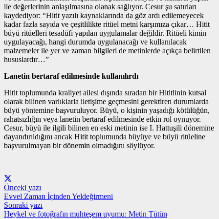
ile değerlerinin anlaşılmasına olanak sağlıyor. Cesur şu satırları
kaydediyor: “Hitit yazılı kaynaklarında da göz ardı edilemeyecek
kadar fazla sayıda ve çeşitlilikte ritüel metni karşımıza çıkar… Hitit
büyü ritüelleri tesadüfi yapılan uygulamalar değildir. Ritüeli kimin
uygulayacağı, hangi durumda uygulanacağı ve kullanılacak
malzemeler ile yer ve zaman bilgileri de metinlerde açıkça belirtilen
hususlardır…”
Lanetin bertaraf edilmesinde kullanılırdı
Hitit toplumunda kraliyet ailesi dışında sıradan bir Hititlinin kutsal
olarak bilinen varlıklarla iletişime geçmesini gerektiren durumlarda
büyü yöntemine başvuruluyor. Büyü, o kişinin yaşadığı kötülüğün,
rahatsızlığın veya lanetin bertaraf edilmesinde etkin rol oynuyor.
Cesur, büyü ile ilgili bilinen en eski metinin ise I. Hattuşili dönemine
dayandırıldığını ancak Hitit toplumunda büyüye ve büyü ritüeline
başvurulmayan bir dönemin olmadığını söylüyor.
Önceki yazı
Evvel Zaman İçinden Yeldeğirmeni
Sonraki yazı
Heykel ve fotoğrafın muhteşem uyumu: Metin Tütün