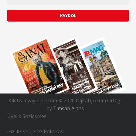
KAYDOL
Kiletisimyayinlari.com © 2020 Dijital Çözüm Ortağı
by
Timsah Ajans
Üyelik Sözleşmesi
Gizlilik ve Çerez Politikası