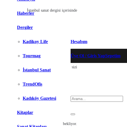
KADIKÖY LIFE – 30
İstanbul sanat dergisi içerisinde
Haberler
Dergiler
Kadikoy Life
Hesabım
Tourmag
Üye Ol / Giriş Yap
Sepetim
birbirinden farklı ilgi çekici konular sizi
İstanbul Sanat
Ürün
sepetinize eklendi.
TrendOfis
Arama :
Kadıköy Gazetesi
Kitaplar
bekliyor.
Sanat Kitapları