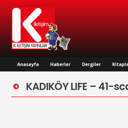
Kadikoy Life dergisi içerisinde birbirinden farklı ilgi çekici konular sizi bekliyor.
Anasayfa
Haberler
Dergiler
Kitapl
KADIKÖY LIFE – 41-sc